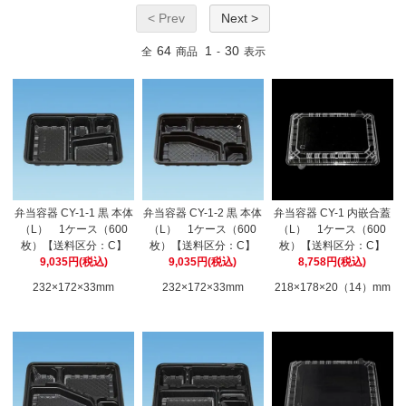
< Prev
Next >
64
1
30
全
商品
-
表示
弁当容器 CY-1-1 黒 本体
弁当容器 CY-1-2 黒 本体
弁当容器 CY-1 内嵌合蓋
（L） 1ケース（600
（L） 1ケース（600
（L） 1ケース（600
枚）【送料区分：C】
枚）【送料区分：C】
枚）【送料区分：C】
9,035円(税込)
9,035円(税込)
8,758円(税込)
232×172×33mm
232×172×33mm
218×178×20（14）mm