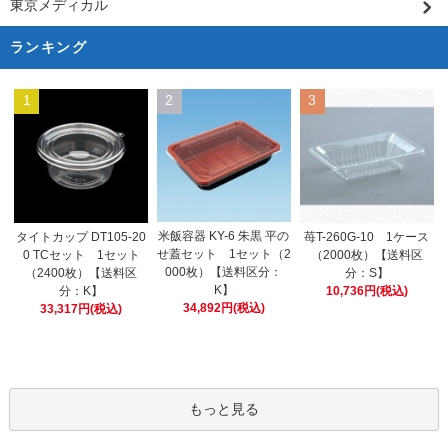
東京メディカル
ランキング
1
2
3
米飯容器 KY-6 朱黒 平の
タイトカップ DT105-20
苺T-260G-10 1ケース
せ蓋セット 1セット（2
0 TCセット 1セット
（2000枚）【送料区
000枚）【送料区分：
（2400枚）【送料区
分：S】
K】
分：K】
10,736円(税込)
34,892円(税込)
33,317円(税込)
もっと見る