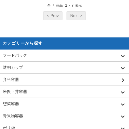
7
1
7
全
商品
-
表示
< Prev
Next >
カテゴリーから探す
フードパック
透明カップ
弁当容器
米飯・丼容器
惣菜容器
青果物容器
ポリ袋