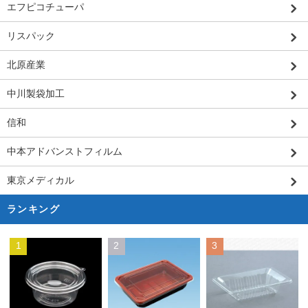
エフピコチューパ
リスパック
北原産業
中川製袋加工
信和
中本アドバンストフィルム
東京メディカル
ランキング
1
2
3