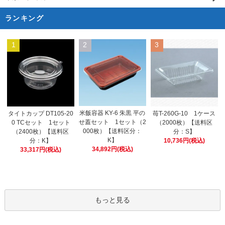
ランキング
1
2
3
米飯容器 KY-6 朱黒 平の
タイトカップ DT105-20
苺T-260G-10 1ケース
せ蓋セット 1セット（2
0 TCセット 1セット
（2000枚）【送料区
000枚）【送料区分：
（2400枚）【送料区
分：S】
K】
分：K】
10,736円(税込)
34,892円(税込)
33,317円(税込)
もっと見る