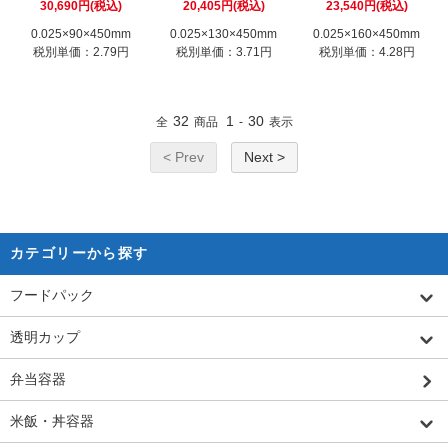
30,690円(税込)
20,405円(税込)
23,540円(税込)
0.025×90×450mm
0.025×130×450mm
0.025×160×450mm
税別単価：2.79円
税別単価：3.71円
税別単価：4.28円
32
1
30
全
商品
-
表示
< Prev
Next >
カテゴリーから探す
フードパック
透明カップ
弁当容器
米飯・丼容器