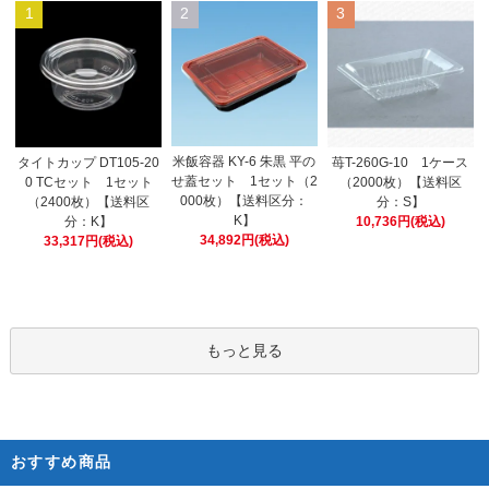
1
2
3
米飯容器 KY-6 朱黒 平の
タイトカップ DT105-20
苺T-260G-10 1ケース
せ蓋セット 1セット（2
0 TCセット 1セット
（2000枚）【送料区
000枚）【送料区分：
（2400枚）【送料区
分：S】
K】
分：K】
10,736円(税込)
34,892円(税込)
33,317円(税込)
もっと見る
おすすめ商品