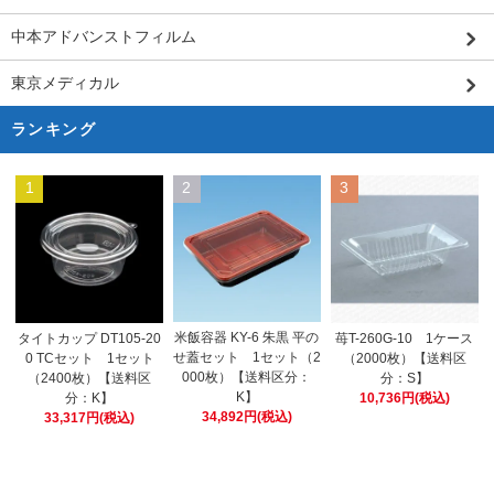
中本アドバンストフィルム
東京メディカル
ランキング
1
2
3
米飯容器 KY-6 朱黒 平の
タイトカップ DT105-20
苺T-260G-10 1ケース
せ蓋セット 1セット（2
0 TCセット 1セット
（2000枚）【送料区
000枚）【送料区分：
（2400枚）【送料区
分：S】
K】
分：K】
10,736円(税込)
34,892円(税込)
33,317円(税込)