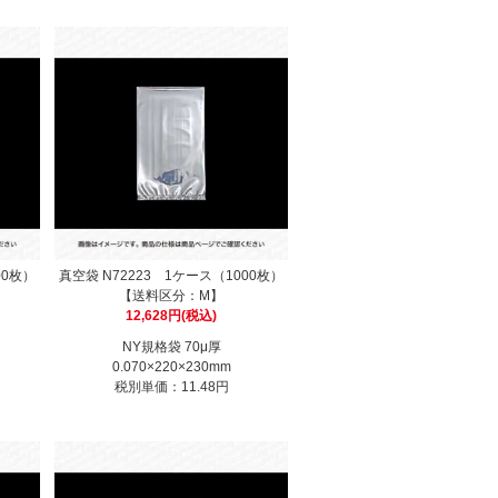
00枚）
真空袋 N72223 1ケース（1000枚）
【送料区分：M】
12,628円(税込)
NY規格袋 70μ厚
0.070×220×230mm
税別単価：11.48円