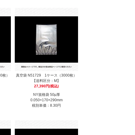
00枚）
真空袋 N51729 1ケース（3000枚）
【送料区分：M】
27,390円(税込)
NY規格袋 50μ厚
0.050×170×290mm
税別単価：8.30円