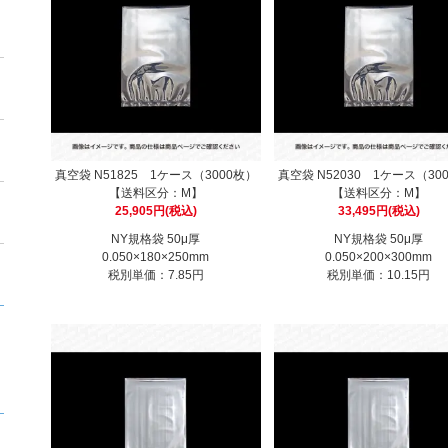
真空袋 N51825 1ケース（3000枚）
真空袋 N52030 1ケース（30
【送料区分：M】
【送料区分：M】
25,905円(税込)
33,495円(税込)
NY規格袋 50μ厚
NY規格袋 50μ厚
0.050×180×250mm
0.050×200×300mm
税別単価：7.85円
税別単価：10.15円