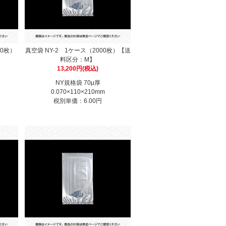
00枚）
真空袋 NY-2 1ケース（2000枚）【送
料区分：M】
13,200円(税込)
NY規格袋 70μ厚
0.070×110×210mm
税別単価：6.00円