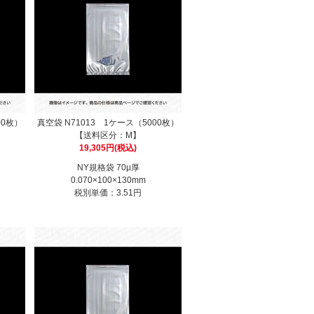
00枚）
真空袋 N71013 1ケース（5000枚）
【送料区分：M】
19,305円(税込)
NY規格袋 70μ厚
0.070×100×130mm
税別単価：3.51円