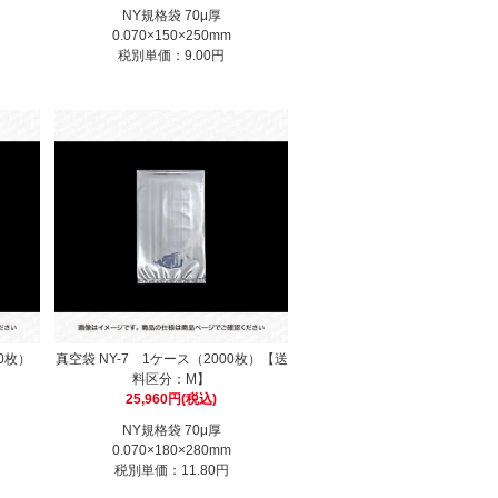
NY規格袋 70μ厚
0.070×150×250mm
税別単価：9.00円
00枚）
真空袋 NY-7 1ケース（2000枚）【送
料区分：M】
25,960円(税込)
NY規格袋 70μ厚
0.070×180×280mm
税別単価：11.80円