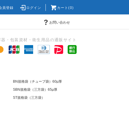
会員登録
ログイン
カート(0)
お問い合わせ
容器・包装資材・衛生用品の通販サイト
厚
BN規格袋（チューブ袋）60μ厚
SBN規格袋（三方袋）65μ厚
ST規格袋（三方袋）