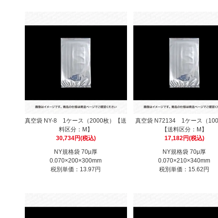
真空袋 NY-8 1ケース（2000枚）【送
真空袋 N72134 1ケース（10
料区分：M】
【送料区分：M】
30,734円(税込)
17,182円(税込)
NY規格袋 70μ厚
NY規格袋 70μ厚
0.070×200×300mm
0.070×210×340mm
税別単価：13.97円
税別単価：15.62円