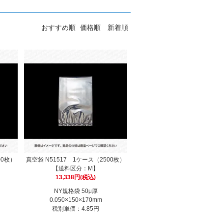
おすすめ順
価格順
新着順
00枚）
真空袋 N51517 1ケース（2500枚）
【送料区分：M】
13,338円(税込)
NY規格袋 50μ厚
0.050×150×170mm
税別単価：4.85円