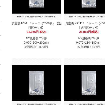
真空袋 NY-1 1ケース（2000枚）【送
真空袋 N71118 1ケース（40
料区分：M】
【送料区分：M】
12,056円(税込)
21,868円(税込)
NY規格袋 70μ厚
NY規格袋 70μ厚
0.070×100×200mm
0.070×110×180mm
税別単価：5.48円
税別単価：4.97円