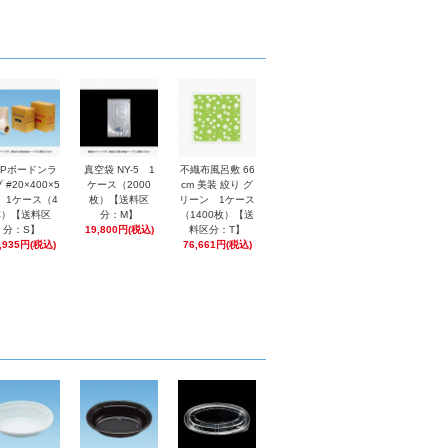
PPボードンラ
真空袋 NY-5 1
不織布風呂敷 66
 #20×400×5
ケース（2000
cm 美装 絞り グ
0 1ケース（4
枚）【送料区
リーン 1ケース
本）【送料区
分：M】
（1400枚）【送
分：S】
19,800円(税込)
料区分：T】
,935円(税込)
76,661円(税込)