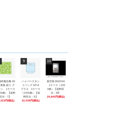
9
10
織布風呂敷 90
ハイパースタン
真空袋 BN2540
 美装 絞り グ
ドバッグ SP-9
1ケース（100
ーン 1ケース
プラ入 1ケース
0枚）【送料区
00枚）【送料
（1500枚）【送
分：M】
区分：T】
料区分：S】
20,845円(税込)
,323円(税込)
32,538円(税込)