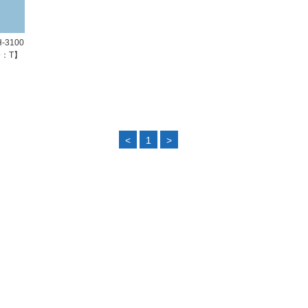
-3100
：T】
<
1
>