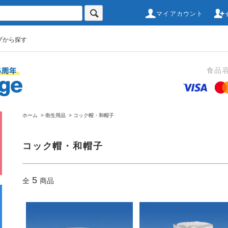
マイアカウント
プから探す
食品
ホーム
>
衛生用品
>
コック帽・和帽子
コック帽・和帽子
5
全
商品