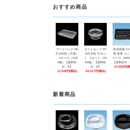
おすすめ商品
フードパック HH
タイトカップ DT
弁当容器 CY-
P-100浅（大浅）
105-200 TCセッ
黒 本体（L）
1ケース（240
ト 1セット（24
ケース（60
0枚）【送料区
00枚）【送料区
【送料区分：
分：K】
分：K】
10,058円(
12,698円(税込)
33,317円(税込)
新着商品