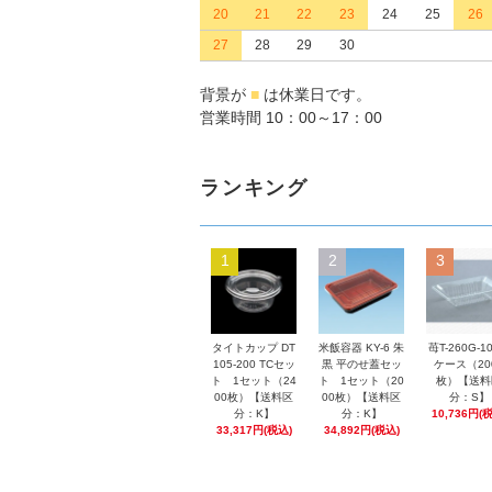
20
21
22
23
24
25
26
27
28
29
30
背景が
■
は休業日です。
営業時間 10：00～17：00
ランキング
1
2
3
タイトカップ DT
米飯容器 KY-6 朱
苺T-260G-1
105-200 TCセッ
黒 平のせ蓋セッ
ケース（20
ト 1セット（24
ト 1セット（20
枚）【送料
00枚）【送料区
00枚）【送料区
分：S】
分：K】
分：K】
10,736円(
33,317円(税込)
34,892円(税込)