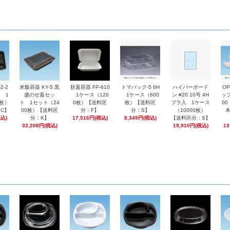
2-2
米飯容器 KY-5 黒
折蓋容器 FP-610
トマパック-5 6H
ハイパーボード
O
 1
盛のせ蓋セッ
1ケース（120
1ケース（600
ン #20 10号 4H
ップ
0枚）
ト 1セット（24
0枚）【送料区
枚）【送料区
プラ入 1ケース
0
C】
00枚）【送料区
分：F】
分：S】
（10000枚）
税込)
分：K】
17,516円(税込)
8,349円(税込)
【送料区分：S】
32,208円(税込)
19,910円(税込)
13