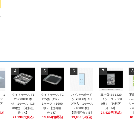
4
5
6
7
8
0 1
タイトケース T1
タイトケース TC
ハイパーボード
真空袋 SB1420
不
00
25-300KK 本
125角（GP）
ン #20 9号 4H
1ケース（300
cm
区
体 1ケース（16
1ケース（1600
プラ入 1ケース
0枚）【送料区
リ
00枚）【送料区
枚）【送料区
（10000枚）
分：M】
（7
税込)
分：K】
分：K】
【送料区分：S】
24,420円(税込)
21,138円(税込)
19,184円(税込)
19,030円(税込)
61