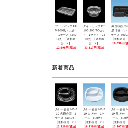
フードパック HH
タイトカップ DT
弁当容器 CY-
P-100浅（大浅）
105-200 TCセッ
黒 本体（L）
1ケース（240
ト 1セット（24
ケース（60
0枚）【送料区
00枚）【送料区
【送料区分：
分：K】
分：K】
10,058円(
12,698円(税込)
33,317円(税込)
新着商品
カレー容器 MS-2
カレー容器 MS-2
カレー容器 M
19 内嵌合蓋 1
19 白 本体 1ケ
19 黒 本体
ケース（400枚）
ース（400枚）
ース（400
【送料区分：C】
【送料区分：C】
【送料区分：
12,320円(税込)
16,839円(税込)
13,807円(