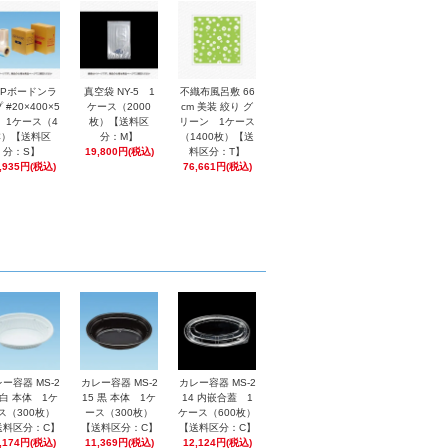
PPボードンラ
真空袋 NY-5 1
不織布風呂敷 66
 #20×400×5
ケース（2000
cm 美装 絞り グ
0 1ケース（4
枚）【送料区
リーン 1ケース
本）【送料区
分：M】
（1400枚）【送
分：S】
19,800円(税込)
料区分：T】
,935円(税込)
76,661円(税込)
ー容器 MS-2
カレー容器 MS-2
カレー容器 MS-2
 白 本体 1ケ
15 黒 本体 1ケ
14 内嵌合蓋 1
ス（300枚）
ース（300枚）
ケース（600枚）
送料区分：C】
【送料区分：C】
【送料区分：C】
,174円(税込)
11,369円(税込)
12,124円(税込)