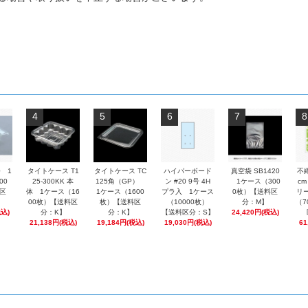
4
5
6
7
8
0 1
タイトケース T1
タイトケース TC
ハイパーボード
真空袋 SB1420
不
00
25-300KK 本
125角（GP）
ン #20 9号 4H
1ケース（300
cm
区
体 1ケース（16
1ケース（1600
プラ入 1ケース
0枚）【送料区
リ
00枚）【送料区
枚）【送料区
（10000枚）
分：M】
（7
税込)
分：K】
分：K】
【送料区分：S】
24,420円(税込)
21,138円(税込)
19,184円(税込)
19,030円(税込)
61