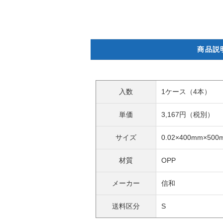
商品説
入数
1ケース（4本）
単価
3,167円（税別）
サイズ
0.02×400mm×500
材質
OPP
メーカー
信和
送料区分
S