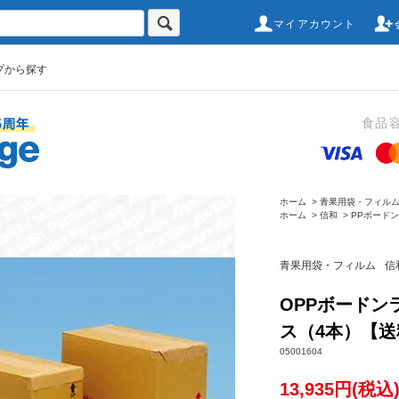
マイアカウント
プから探す
食品
ホーム
>
青果用袋・フィル
ホーム
>
信和
>
PPボード
青果用袋・フィルム
信
OPPボードンラッ
ス（4本）【送
05001604
13,935円(税込