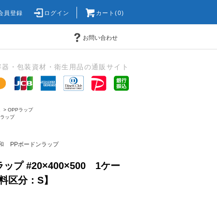
会員登録
ログイン
カート(0)
お問い合わせ
容器・包装資材・衛生用品の通販サイト
ム
>
OPPラップ
ンラップ
和
PPボードンラップ
プ #20×400×500 1ケー
料区分：S】
)