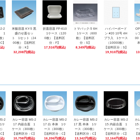
2-2
米飯容器 KY-5 黒
折蓋容器 FP-610
トマパック-5 6H
ハイパーボード
O
 1
盛のせ蓋セッ
1ケース（120
1ケース（600
ン #20 10号 4H
ップ
0枚）
ト 1セット（24
0枚）【送料区
枚）【送料区
プラ入 1ケース
0
C】
00枚）【送料区
分：F】
分：S】
（10000枚）
税込)
分：K】
17,516円(税込)
8,349円(税込)
【送料区分：S】
32,208円(税込)
19,910円(税込)
13
S-2
カレー容器 MS-2
カレー容器 MS-2
カレー容器 MS-2
カレー容器 MS-2
カレ
 1ケ
17 内嵌合蓋 1
17 白 本体 1ケ
17 黒 本体 1ケ
15 内嵌合蓋 1
15
枚）
ケース（300枚）
ース（300枚）
ース（300枚）
ケース（300枚）
ー
C】
【送料区分：C】
【送料区分：C】
【送料区分：C】
【送料区分：C】
【
税込)
10,758円(税込)
16,206円(税込)
13,342円(税込)
12,164円(税込)
13