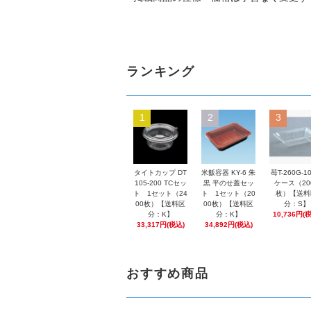
ランキング
1
2
3
タイトカップ DT
米飯容器 KY-6 朱
苺T-260G-1
105-200 TCセッ
黒 平のせ蓋セッ
ケース（20
ト 1セット（24
ト 1セット（20
枚）【送料
00枚）【送料区
00枚）【送料区
分：S】
分：K】
分：K】
10,736円(
33,317円(税込)
34,892円(税込)
おすすめ商品