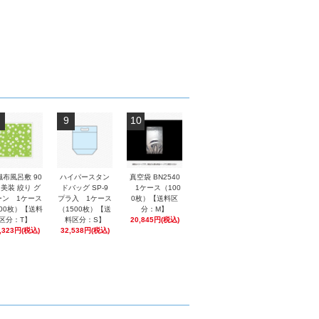
9
10
織布風呂敷 90
ハイパースタン
真空袋 BN2540
 美装 絞り グ
ドバッグ SP-9
1ケース（100
ーン 1ケース
プラ入 1ケース
0枚）【送料区
00枚）【送料
（1500枚）【送
分：M】
区分：T】
料区分：S】
20,845円(税込)
,323円(税込)
32,538円(税込)