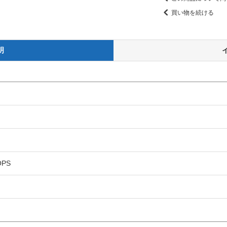
買い物を続ける
明
PS