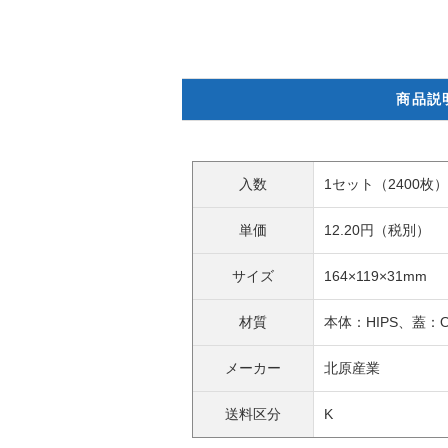
商品説
入数
1セット（2400枚）
単価
12.20円（税別）
サイズ
164×119×31mm
材質
本体：HIPS、蓋：O
メーカー
北原産業
送料区分
K