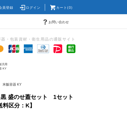
会員登録
ログイン
カート(0)
お問い合わせ
容器・包装資材・衛生用品の通販サイト
飯汎用
 KY
米飯容器 KY
5 黒 盛のせ蓋セット 1セット
【送料区分：K】
)