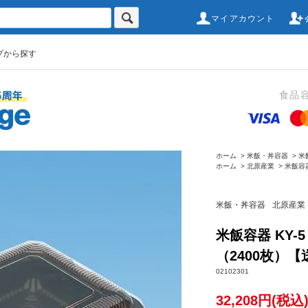
マイアカウント
プから探す
食品
ホーム
>
米飯・丼容器
>
米
ホーム
>
北原産業
>
米飯容器
米飯・丼容器
北原産業
米飯容器 KY-
（2400枚）
02102301
32,208円(税込