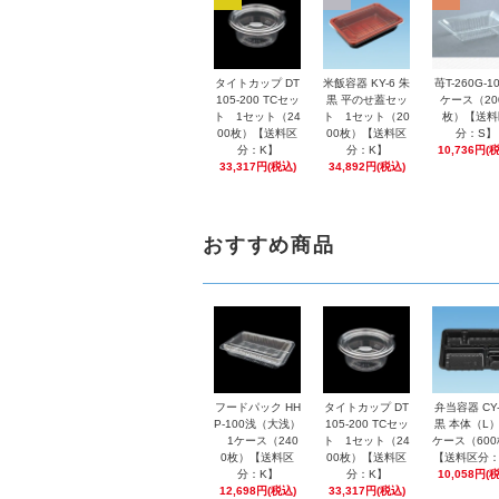
タイトカップ DT
米飯容器 KY-6 朱
苺T-260G-1
105-200 TCセッ
黒 平のせ蓋セッ
ケース（20
ト 1セット（24
ト 1セット（20
枚）【送料
00枚）【送料区
00枚）【送料区
分：S】
分：K】
分：K】
10,736円(
33,317円(税込)
34,892円(税込)
おすすめ商品
フードパック HH
タイトカップ DT
弁当容器 CY-
P-100浅（大浅）
105-200 TCセッ
黒 本体（L）
1ケース（240
ト 1セット（24
ケース（60
0枚）【送料区
00枚）【送料区
【送料区分：
分：K】
分：K】
10,058円(
12,698円(税込)
33,317円(税込)