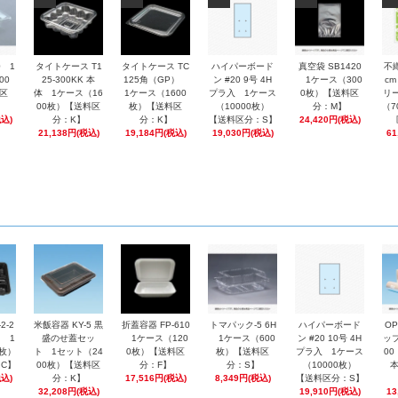
0 1
タイトケース T1
タイトケース TC
ハイパーボード
真空袋 SB1420
不
00
25-300KK 本
125角（GP）
ン #20 9号 4H
1ケース（300
cm
区
体 1ケース（16
1ケース（1600
プラ入 1ケース
0枚）【送料区
リ
00枚）【送料区
枚）【送料区
（10000枚）
分：M】
（7
税込)
分：K】
分：K】
【送料区分：S】
24,420円(税込)
21,138円(税込)
19,184円(税込)
19,030円(税込)
61
2-2
米飯容器 KY-5 黒
折蓋容器 FP-610
トマパック-5 6H
ハイパーボード
O
 1
盛のせ蓋セッ
1ケース（120
1ケース（600
ン #20 10号 4H
ップ
0枚）
ト 1セット（24
0枚）【送料区
枚）【送料区
プラ入 1ケース
0
C】
00枚）【送料区
分：F】
分：S】
（10000枚）
税込)
分：K】
17,516円(税込)
8,349円(税込)
【送料区分：S】
32,208円(税込)
19,910円(税込)
13