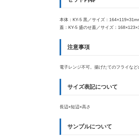
本体：KY-5 黒／サイズ：164×119×31m
蓋：KY-5 盛のせ蓋／サイズ：168×123×
注意事項
電子レンジ不可。揚げたてのフライなど
サイズ表記について
長辺×短辺×高さ
サンプルについて