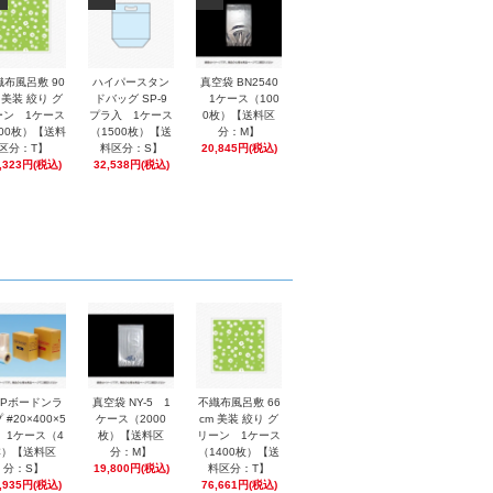
織布風呂敷 90
ハイパースタン
真空袋 BN2540
 美装 絞り グ
ドバッグ SP-9
1ケース（100
ーン 1ケース
プラ入 1ケース
0枚）【送料区
00枚）【送料
（1500枚）【送
分：M】
区分：T】
料区分：S】
20,845円(税込)
,323円(税込)
32,538円(税込)
PPボードンラ
真空袋 NY-5 1
不織布風呂敷 66
 #20×400×5
ケース（2000
cm 美装 絞り グ
0 1ケース（4
枚）【送料区
リーン 1ケース
本）【送料区
分：M】
（1400枚）【送
分：S】
19,800円(税込)
料区分：T】
,935円(税込)
76,661円(税込)