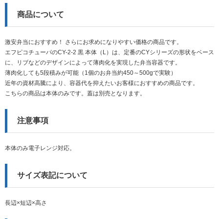
商品について
激安弁当におすすめ！ さらにお求めになりやすい価格の商品です。
エフピコチューパのCY-2-2 黒 本体（L）は、定番のCYシリーズの形状をベース
に、リブなどのデザインによって薄肉化を実現した弁当容器です。
薄肉化しても5段積みが可能（1個のお弁当約450～500gで実験）
近年の資材高騰により、容器代を抑えたいお客様におすすめの商品です。
こちらの商品は本体のみです。蓋は別売となります。
注意事項
本体のみ電子レンジ対応。
サイズ表記について
長辺×短辺×高さ