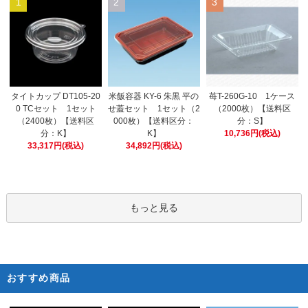
1
2
3
米飯容器 KY-6 朱黒 平の
タイトカップ DT105-20
苺T-260G-10 1ケース
せ蓋セット 1セット（2
0 TCセット 1セット
（2000枚）【送料区
000枚）【送料区分：
（2400枚）【送料区
分：S】
K】
分：K】
10,736円(税込)
34,892円(税込)
33,317円(税込)
もっと見る
おすすめ商品