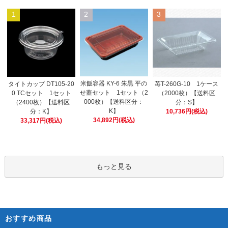
1
2
3
米飯容器 KY-6 朱黒 平の
タイトカップ DT105-20
苺T-260G-10 1ケース
せ蓋セット 1セット（2
0 TCセット 1セット
（2000枚）【送料区
000枚）【送料区分：
（2400枚）【送料区
分：S】
K】
分：K】
10,736円(税込)
34,892円(税込)
33,317円(税込)
もっと見る
おすすめ商品