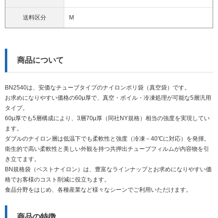
送料区分
M
商品について
BN2540は、安価なチューブタイプのナイロンポリ袋（真空袋）です。
お求めになりやすい価格の60μ厚で、真空・ボイル・冷凍処理が可能な5層汎用
タイプ。
60μ厚でも5層構成により、3層70μ厚（同社NY規格）相当の強度を実現してい
ます。
ダブルのナイロン層は低温下でも柔軟性と強度（冷凍－40℃に対応）を発揮。
衛生的で高い柔軟性と美しい外観を持つ共押出チューブフィルムが内容物を引
き立てます。
BN規格袋（ベストナイロン）は、豊富なラインナップとお求めになりやすい価
格でお客様のコスト削減に役立ちます。
食品分野をはじめ、各種産業など様々なシーンでご利用いただけます。
商品の特徴