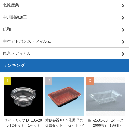
北原産業
中川製袋加工
信和
中本アドバンストフィルム
東京メディカル
ランキング
1
2
3
米飯容器 KY-6 朱黒 平の
タイトカップ DT105-20
苺T-260G-10 1ケース
せ蓋セット 1セット（2
0 TCセット 1セット
（2000枚）【送料区