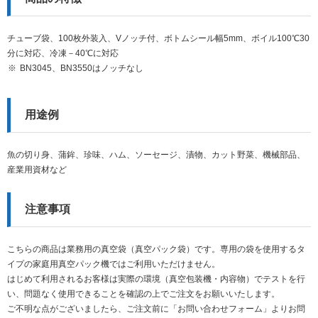
チューブ袋、100枚外装入、Vノッチ付、ボトムシール幅5mm、ボイル100℃30
分に対応、冷凍－40℃に対応
BN3045、BN3550はノッチなし
用途例
魚の切り身、蒲鉾、珍味、ハム、ソーセージ、漬物、カット野菜、機械部品、
産業用資材など
注意事項
こちらの商品は業務用の真空袋（真空パック袋）です。専用の袋を使用するタ
イプの家庭用真空パック機ではご利用いただけません。
はじめて利用されるお客様は実際の環境（真空包装機・内容物）でテストを行
い、問題なく使用できることを確認の上でご注文をお願いいたします。
ご不明な点がございましたら、ご注文前に「お問い合わせフォーム」よりお問