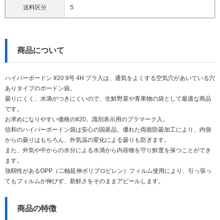
送料区分
S
商品について
ハイパーボードン #20 9号 4H プラ入は、通気をよくする空気穴があいている穴
ありタイプのボードン袋。
曇りにくく、水滴がつきにくいので、生鮮野菜や青果物の袋として最適な商品
です。
お求めになりやすい価格の#20。識別表示用のプラマーク入。
信和のハイパーボードン袋は安心の国産品。優れた両面防曇加工により、内側
からの曇りはもちろん、外気温の変化による曇りも防ぎます。
また、外気や中からの水分による水滴から内容物を守り鮮度を保つことができ
ます。
強靱性があるOPP（二軸延伸ポリプロピレン）フィルム使用により、引っ張っ
てもフィルムが伸びず、新鮮さをそのままアピールします。
商品の特徴