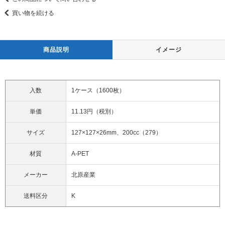
買い物を続ける
商品説明
イメージ
入数
1ケース（1600枚）
単価
11.13円（税別）
サイズ
127×127×26mm、200cc（279）
材質
A-PET
メーカー
北原産業
送料区分
K