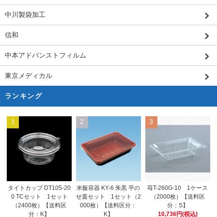
中川製袋加工
信和
中本アドバンストフィルム
東京メディカル
ランキング
1
2
3
米飯容器 KY-6 朱黒 平の
タイトカップ DT105-20
苺T-260G-10 1ケース
せ蓋セット 1セット（2
0 TCセット 1セット
（2000枚）【送料区
000枚）【送料区分：
（2400枚）【送料区
分：S】
K】
分：K】
10,736円(税込)