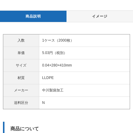
商品説明
イメージ
入数
1ケース（2000枚）
単価
5.03円（税別）
サイズ
0.04×280×410mm
材質
LLDPE
メーカー
中川製袋加工
送料区分
N
商品について