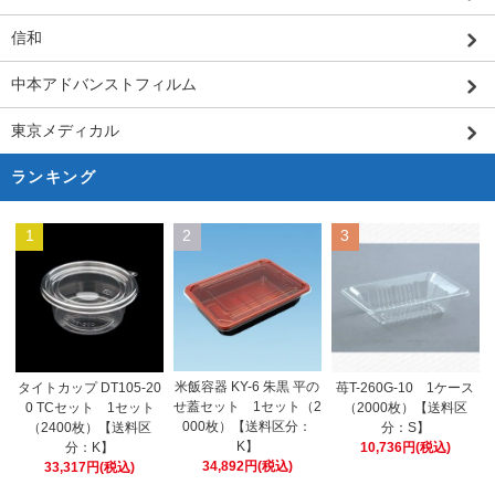
信和
中本アドバンストフィルム
東京メディカル
ランキング
1
2
3
米飯容器 KY-6 朱黒 平の
タイトカップ DT105-20
苺T-260G-10 1ケース
せ蓋セット 1セット（2
0 TCセット 1セット
（2000枚）【送料区
000枚）【送料区分：
（2400枚）【送料区
分：S】
K】
分：K】
10,736円(税込)
34,892円(税込)
33,317円(税込)