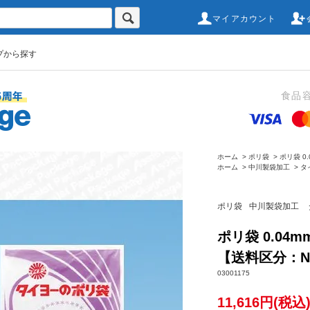
マイアカウント
プから探す
食品
ホーム
>
ポリ袋
>
ポリ袋 0.
ホーム
>
中川製袋加工
>
タ
ポリ袋
中川製袋加工
ポリ袋 0.04m
【送料区分：
03001175
11,616円(税込