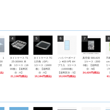
4
5
6
7
8
0 1
タイトケース T1
タイトケース TC
ハイパーボード
真空袋 SB1420
不
00
25-300KK 本
125角（GP）
ン #20 9号 4H
1ケース（300
cm
区
体 1ケース（16
1ケース（1600
プラ入 1ケース
0枚）【送料区
リ
00枚）【送料区
枚）【送料区
（10000枚）
分：M】
（7
税込)
分：K】
分：K】
【送料区分：S】
24,420円(税込)
21,138円(税込)
19,184円(税込)
19,030円(税込)
61