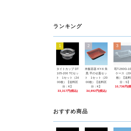
ランキング
1
2
3
タイトカップ DT
米飯容器 KY-6 朱
苺T-260G-1
105-200 TCセッ
黒 平のせ蓋セッ
ケース（20
ト 1セット（24
ト 1セット（20
枚）【送料
00枚）【送料区
00枚）【送料区
分：S】
分：K】
分：K】
10,736円(
33,317円(税込)
34,892円(税込)
おすすめ商品