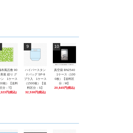
9
10
織布風呂敷 90
ハイパースタン
真空袋 BN2540
 美装 絞り グ
ドバッグ SP-9
1ケース（100
ーン 1ケース
プラ入 1ケース
0枚）【送料区
00枚）【送料
（1500枚）【送
分：M】
区分：T】
料区分：S】
20,845円(税込)
,323円(税込)
32,538円(税込)