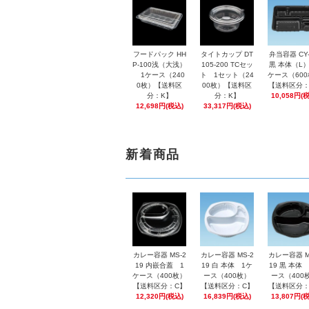
フードパック HH
タイトカップ DT
弁当容器 CY-
P-100浅（大浅）
105-200 TCセッ
黒 本体（L）
1ケース（240
ト 1セット（24
ケース（60
0枚）【送料区
00枚）【送料区
【送料区分：
分：K】
分：K】
10,058円(
12,698円(税込)
33,317円(税込)
新着商品
カレー容器 MS-2
カレー容器 MS-2
カレー容器 M
19 内嵌合蓋 1
19 白 本体 1ケ
19 黒 本体
ケース（400枚）
ース（400枚）
ース（400
【送料区分：C】
【送料区分：C】
【送料区分：
12,320円(税込)
16,839円(税込)
13,807円(