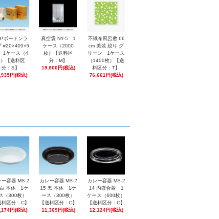
PPボードンラ
真空袋 NY-5 1
不織布風呂敷 66
 #20×400×5
ケース（2000
cm 美装 絞り グ
0 1ケース（4
枚）【送料区
リーン 1ケース
本）【送料区
分：M】
（1400枚）【送
分：S】
19,800円(税込)
料区分：T】
,935円(税込)
76,661円(税込)
ー容器 MS-2
カレー容器 MS-2
カレー容器 MS-2
 白 本体 1ケ
15 黒 本体 1ケ
14 内嵌合蓋 1
ス（300枚）
ース（300枚）
ケース（600枚）
送料区分：C】
【送料区分：C】
【送料区分：C】
,174円(税込)
11,369円(税込)
12,124円(税込)