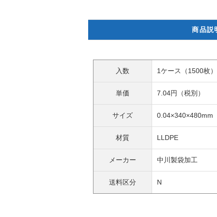
商品説
入数
1ケース（1500枚）
単価
7.04円（税別）
サイズ
0.04×340×480mm
材質
LLDPE
メーカー
中川製袋加工
送料区分
N