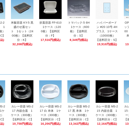
2-2
米飯容器 KY-5 黒
折蓋容器 FP-610
トマパック-5 6H
ハイパーボード
O
 1
盛のせ蓋セッ
1ケース（120
1ケース（600
ン #20 10号 4H
ップ
0枚）
ト 1セット（24
0枚）【送料区
枚）【送料区
プラ入 1ケース
0
C】
00枚）【送料区
分：F】
分：S】
（10000枚）
税込)
分：K】
17,516円(税込)
8,349円(税込)
【送料区分：S】
32,208円(税込)
19,910円(税込)
13
S-2
カレー容器 MS-2
カレー容器 MS-2
カレー容器 MS-2
カレー容器 MS-2
カレ
 1ケ
17 内嵌合蓋 1
17 白 本体 1ケ
17 黒 本体 1ケ
15 内嵌合蓋 1
15
枚）
ケース（300枚）
ース（300枚）
ース（300枚）
ケース（300枚）
ー
C】
【送料区分：C】
【送料区分：C】
【送料区分：C】
【送料区分：C】
【
税込)
10,758円(税込)
16,206円(税込)
13,342円(税込)
12,164円(税込)
13