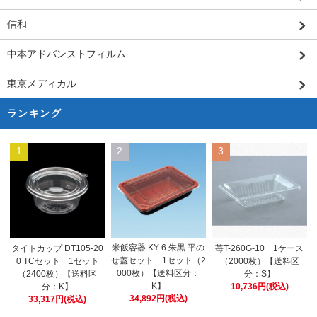
信和
中本アドバンストフィルム
東京メディカル
ランキング
1
2
3
米飯容器 KY-6 朱黒 平の
タイトカップ DT105-20
苺T-260G-10 1ケース
せ蓋セット 1セット（2
0 TCセット 1セット
（2000枚）【送料区
000枚）【送料区分：
（2400枚）【送料区
分：S】
K】
分：K】
10,736円(税込)
34,892円(税込)
33,317円(税込)