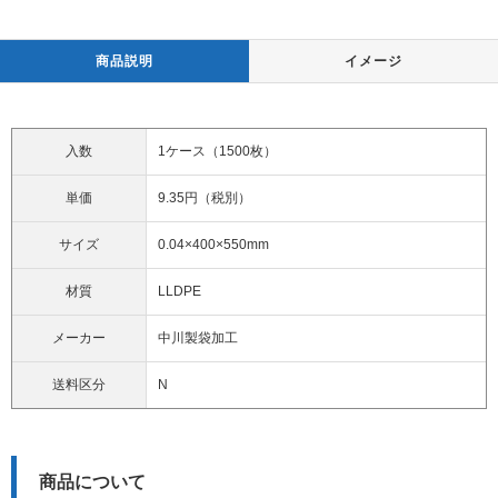
商品説明
イメージ
入数
1ケース（1500枚）
単価
9.35円（税別）
サイズ
0.04×400×550mm
材質
LLDPE
メーカー
中川製袋加工
送料区分
N
商品について