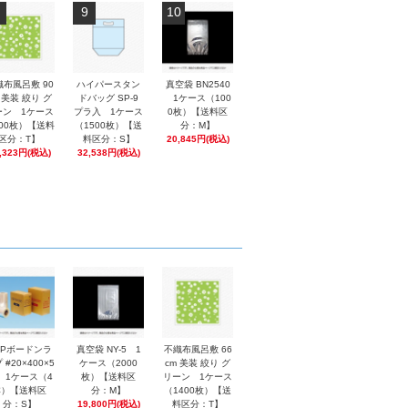
9
10
織布風呂敷 90
ハイパースタン
真空袋 BN2540
 美装 絞り グ
ドバッグ SP-9
1ケース（100
ーン 1ケース
プラ入 1ケース
0枚）【送料区
00枚）【送料
（1500枚）【送
分：M】
区分：T】
料区分：S】
20,845円(税込)
,323円(税込)
32,538円(税込)
PPボードンラ
真空袋 NY-5 1
不織布風呂敷 66
 #20×400×5
ケース（2000
cm 美装 絞り グ
0 1ケース（4
枚）【送料区
リーン 1ケース
本）【送料区
分：M】
（1400枚）【送
分：S】
19,800円(税込)
料区分：T】