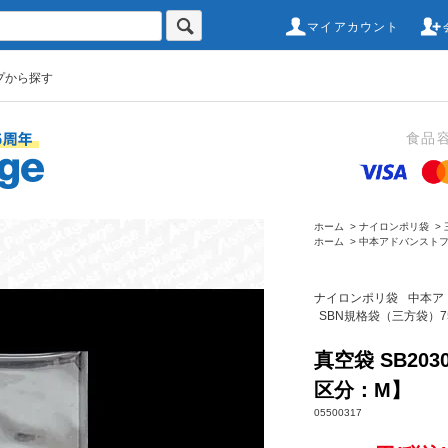
マイアカウント
プから探す
食品
ホーム
>
ナイロンポリ袋
>
ホーム
>
中本アドバンスト
ナイロンポリ袋
中本ア
SBN規格袋（三方袋）7
真空袋 SB20
区分：M】
05500317