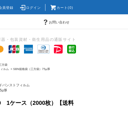
会員登録
ログイン
カート(0)
お問い合わせ
容器・包装資材・衛生用品の通販サイト
三方袋
フィルム
>
SBN規格袋（三方袋）75μ厚
ドバンストフィルム
5μ厚
30 1ケース（2000枚）【送料