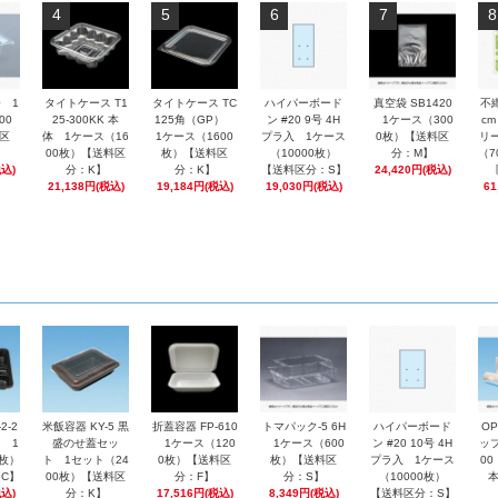
4
5
6
7
8
0 1
タイトケース T1
タイトケース TC
ハイパーボード
真空袋 SB1420
不
00
25-300KK 本
125角（GP）
ン #20 9号 4H
1ケース（300
cm
区
体 1ケース（16
1ケース（1600
プラ入 1ケース
0枚）【送料区
リ
00枚）【送料区
枚）【送料区
（10000枚）
分：M】
（7
税込)
分：K】
分：K】
【送料区分：S】
24,420円(税込)
21,138円(税込)
19,184円(税込)
19,030円(税込)
61
2-2
米飯容器 KY-5 黒
折蓋容器 FP-610
トマパック-5 6H
ハイパーボード
O
 1
盛のせ蓋セッ
1ケース（120
1ケース（600
ン #20 10号 4H
ップ
0枚）
ト 1セット（24
0枚）【送料区
枚）【送料区
プラ入 1ケース
0
C】
00枚）【送料区
分：F】
分：S】
（10000枚）
税込)
分：K】
17,516円(税込)
8,349円(税込)
【送料区分：S】