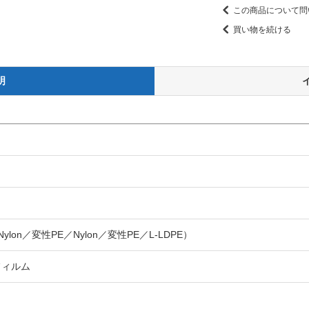
この商品について問
買い物を続ける
明
lon／変性PE／Nylon／変性PE／L-LDPE）
フィルム