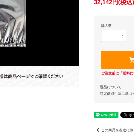
32,142円(税込
購入数
ご注文前に「送料に
返品について
特定商取引法に基づ
この商品を友達に教