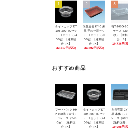
1
2
3
タイトカップ DT
米飯容器 KY-6 朱
苺T-260G-1
105-200 TCセッ
黒 平のせ蓋セッ
ケース（20
ト 1セット（24
ト 1セット（20
枚）【送料
00枚）【送料区
00枚）【送料区
分：S】
分：K】
分：K】
10,736円(
33,317円(税込)
34,892円(税込)
おすすめ商品
フードパック HH
タイトカップ DT
弁当容器 CY-
P-100浅（大浅）
105-200 TCセッ
黒 本体（L）
1ケース（240
ト 1セット（24
ケース（60
0枚）【送料区
00枚）【送料区
【送料区分：
分：K】
分：K】
10,058円(