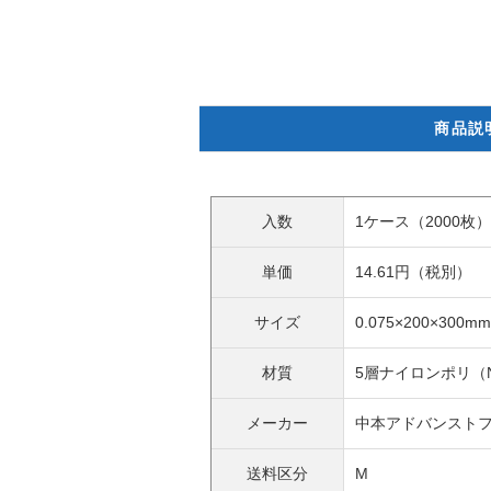
商品説
入数
1ケース（2000枚）
単価
14.61円（税別）
サイズ
0.075×200×300mm
材質
5層ナイロンポリ（Ny
メーカー
中本アドバンスト
送料区分
M